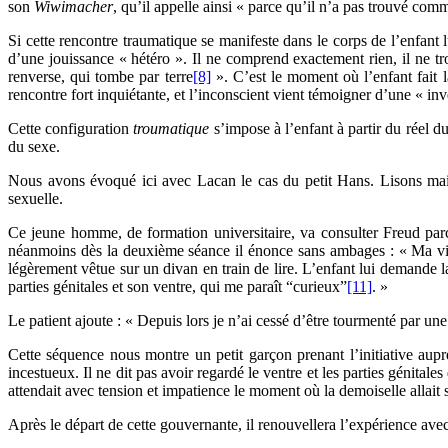
son
Wiwimacher
, qu’il appelle ainsi « parce qu’il n’a pas trouvé com
Si cette rencontre traumatique se manifeste dans le corps de l’enfant 
d’une jouissance « hétéro ». Il ne comprend exactement rien, il ne t
renverse, qui tombe par terre
[8]
». C’est le moment où l’enfant fait l
rencontre fort inquiétante, et l’inconscient vient témoigner d’une « inve
Cette configuration
troumatique
s’impose à l’enfant à partir du réel du
du sexe.
Nous avons évoqué ici avec Lacan le cas du petit Hans. Lisons main
sexuelle.
Ce jeune homme, de formation universitaire, va consulter Freud parce
néanmoins dès la deuxième séance il énonce sans ambages : « Ma vie 
légèrement vêtue sur un divan en train de lire. L’enfant lui demande la 
parties génitales et son ventre, qui me paraît “curieux”
[11]
. »
Le patient ajoute : « Depuis lors je n’ai cessé d’être tourmenté par un
Cette séquence nous montre un petit garçon prenant l’initiative aupr
incestueux. Il ne dit pas avoir regardé le ventre et les parties génital
attendait avec tension et impatience le moment où la demoiselle allait 
Après le départ de cette gouvernante, il renouvellera l’expérience avec