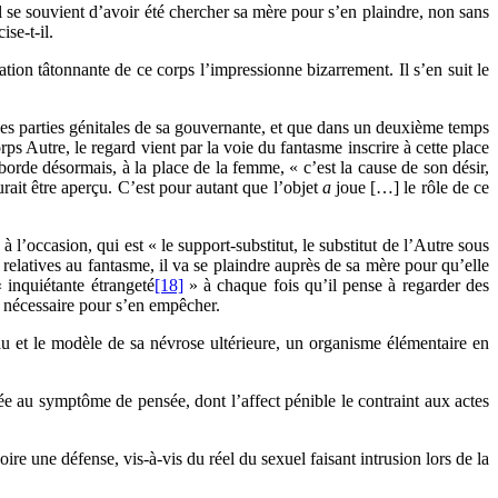
 Il se souvient d’avoir été chercher sa mère pour s’en plaindre, non sans
ise-t-il.
tion tâtonnante de ce corps l’impressionne bizarrement. Il s’en suit le
les parties génitales de sa gouvernante, et que dans un deuxième temps
ps Autre, le regard vient par la voie du fantasme inscrire à cette place
borde désormais, à la place de la femme, « c’est la cause de son désir,
rait être aperçu. C’est pour autant que l’objet
a
joue […] le rôle de ce
 à l’occasion, qui est « le support-substitut, le substitut de l’Autre sous
nt relatives au fantasme, il va se plaindre auprès de sa mère pour qu’elle
 inquiétante étrangeté
[18]
» à chaque fois qu’il pense à regarder des
e nécessaire pour s’en empêcher.
au et le modèle de sa névrose ultérieure, un organisme élémentaire en
uée au symptôme de pensée, dont l’affect pénible le contraint aux actes
re une défense, vis-à-vis du réel du sexuel faisant intrusion lors de la