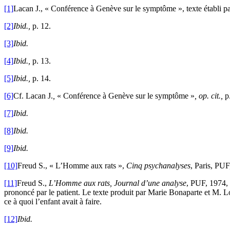
[1]
Lacan J., « Conférence à Genève sur le symptôme », texte établi pa
[2]
Ibid.,
p. 12.
[3]
Ibid.
[4]
Ibid.,
p. 13.
[5]
Ibid.,
p. 14.
[6]
Cf. Lacan J.
,
« Conférence à Genève sur le symptôme
»
, op. cit.,
p.
[7]
Ibid.
[8]
Ibid.
[9]
Ibid.
[10]
Freud S., « L’Homme aux rats »,
Cinq psychanalyses
, Paris, PUF
[11]
Freud S.,
L’Homme aux rats, Journal d’une analyse
, PUF, 1974, 
prononcé par le patient. Le texte produit par Marie Bonaparte et M. L
ce à quoi l’enfant avait à faire.
[12]
Ibid.