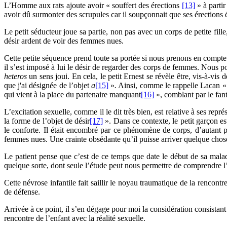
L’Homme aux rats ajoute avoir « souffert des érections
[13]
» à partir
avoir dû surmonter des scrupules car il soupçonnait que ses érections ét
Le petit séducteur joue sa partie, non pas avec un corps de petite fil
désir ardent de voir des femmes nues.
Cette petite séquence prend toute sa portée si nous prenons en compte
il s’est imposé à lui le désir de regarder des corps de femmes. Nous po
heteros
un sens joui. En cela, le petit Ernest se révèle être, vis-à-vi
que j'ai désignée de l’objet
a
[15]
»
.
Ainsi, comme le rappelle Lacan « d
qui vient à la place du partenaire manquant
[16]
», comblant par le fant
L’excitation sexuelle, comme il le dit très bien, est relative à ses repr
la forme de l’objet de désir
[17]
». Dans ce contexte, le petit garçon est
le conforte. Il était encombré par ce phénomène de corps, d’autant 
femmes nues. Une crainte obsédante qu’il puisse arriver quelque chose 
Le patient pense que c’est de ce temps que date le début de sa malad
quelque sorte, dont seule l’étude peut nous permettre de comprendre l’
Cette névrose infantile fait saillir le noyau traumatique de la rencon
de défense.
Arrivée à ce point, il s’en dégage pour moi la considération consistant
rencontre de l’enfant avec la réalité sexuelle.