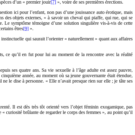
espèces d’un « premier jouir
[7]
», voire de ses premières érections.
uestion ici pour l’enfant, non pas d’une jouissance auto érotique, mais
s des objets externes, « à savoir un cheval qui piaffe, qui rue, qui se
age. Le symptôme témoigne d’une solution singulière vis-à-vis de cette
ertains êtres
[9]
».
 instinctuelle qui saurait l’orienter « naturellement » quant aux affaires
 ce qu’il en fut pour lui au moment de la rencontre avec la réalité
puis ses quatre ans. Sa vie sexuelle à l’âge adulte est assez pauvre,
u cinquième année, au moment où sa jeune gouvernante était étendue,
ne le dise à personne. « Elle n’avait presque rien sur elle ; je tâte ses
nté. Il est dès très tôt orienté vers l’objet féminin exogamique, pas
ne « curiosité brûlante de regarder le corps des femmes », au point qu’il