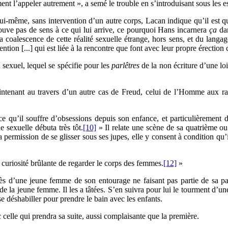
ment l’appeler autrement », a semé le trouble en s’introduisant sous les 
lui-même, sans intervention d’un autre corps, Lacan indique qu’il est q
rouve pas de sens à ce qui lui arrive, ce pourquoi Hans incarnera
ça
dan
a coalescence de cette réalité sexuelle étrange, hors sens, et du lang
ntion [...] qui est liée à la rencontre que font avec leur propre érection c
 sexuel, lequel se spécifie pour les
parlêtres
de la non écriture d’une loi
tenant au travers d’un autre cas de Freud, celui de l’Homme aux rats,
 qu’il souffre d’obsessions depuis son enfance, et particulièrement de
sexuelle débuta très tôt.
[10]
» Il relate une scène de sa quatrième o
permission de se glisser sous ses jupes, elle y consent à condition qu’il 
e curiosité brûlante de regarder le corps des femmes.
[12]
»
ès d’une jeune femme de son entourage ne faisant pas partie de sa pare
es de la jeune femme. Il les a tâtées. S’en suivra pour lui le tourment d’u
se déshabiller pour prendre le bain avec les enfants.
 celle qui prendra sa suite, aussi complaisante que la première.