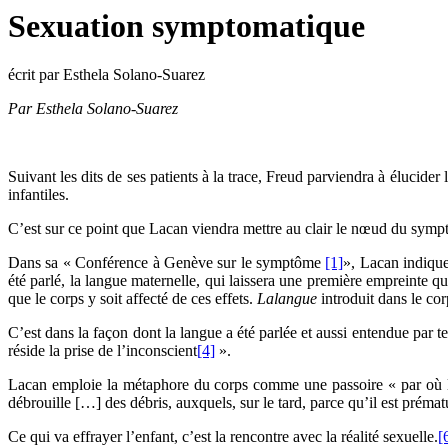
Sexuation symptomatique
écrit par Esthela Solano-Suarez
Par Esthela Solano-Suarez
Suivant les dits de ses patients à la trace, Freud parviendra à élucider
infantiles.
C’est sur ce point que Lacan viendra mettre au clair le nœud du sympt
Dans sa « Conférence à Genève sur le symptôme
[1]
», Lacan indique
été parlé, la langue maternelle, qui laissera une première empreinte qu
que le corps y soit affecté de ces effets.
Lalangue
introduit dans le cor
C’est dans la façon dont la langue a été parlée et aussi entendue par te
réside la prise de l’inconscient
[4]
».
Lacan emploie la métaphore du corps comme une passoire « par où l’ea
débrouille […] des débris, auxquels, sur le tard, parce qu’il est prémat
Ce qui va effrayer l’enfant, c’est la rencontre avec la réalité sexuelle.
[