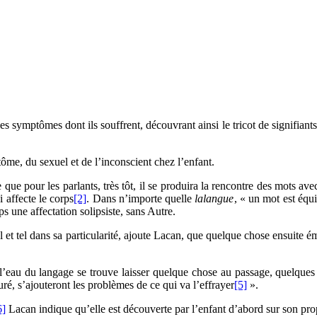
 les symptômes dont ils souffrent, découvrant ainsi le tricot de signifia
ôme, du sexuel et de l’inconscient chez l’enfant.
 que pour les parlants, très tôt, il se produira la rencontre des mots av
i affecte le corps
[2]
. Dans n’importe quelle
lalangue
, « un mot est équ
ps une affectation solipsiste, sans Autre.
l et tel dans sa particularité, ajoute Lacan, que quelque chose ensuite é
u du langage se trouve laisser quelque chose au passage, quelques détr
uré, s’ajouteront les problèmes de ce qui va l’effrayer
[5]
».
6]
Lacan indique qu’elle est découverte par l’enfant d’abord sur son prop