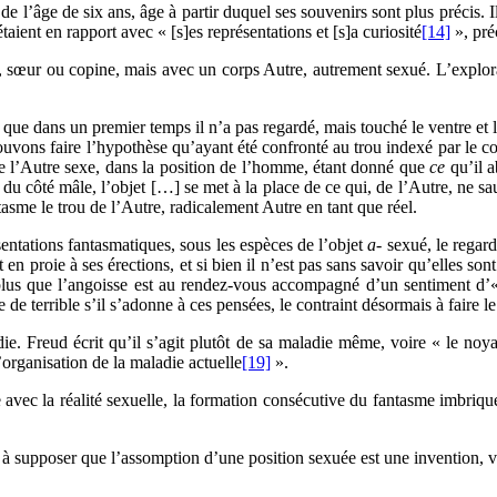
 de l’âge de six ans, âge à partir duquel ses souvenirs sont plus précis.
aient en rapport avec « [s]es représentations et [s]a curiosité
[14]
», préc
le, sœur ou copine, mais avec un corps Autre, autrement sexué. L’explora
 que dans un premier temps il n’a pas regardé, mais touché le ventre et 
uvons faire l’hypothèse qu’ayant été confronté au trou indexé par le cor
s de l’Autre sexe, dans la position de l’homme, étant donné que
ce
qu’il a
u côté mâle, l’objet […] se met à la place de ce qui, de l’Autre, ne sau
asme le trou de l’Autre, radicalement Autre en tant que réel.
ésentations fantasmatiques, sous les espèces de l’objet
a-
sexué, le regard
 en proie à ses érections, et si bien il n’est pas sans savoir qu’elles so
plus que l’angoisse est au rendez-vous accompagné d’un sentiment d’«
de terrible s’il s’adonne à ces pensées, le contraint désormais à faire l
ie. Freud écrit qu’il s’agit plutôt de sa maladie même, voire « le noy
organisation de la maladie actuelle
[19]
».
tre avec la réalité sexuelle, la formation consécutive du fantasme imbriq
 à supposer que l’assomption d’une position sexuée est une invention, voi