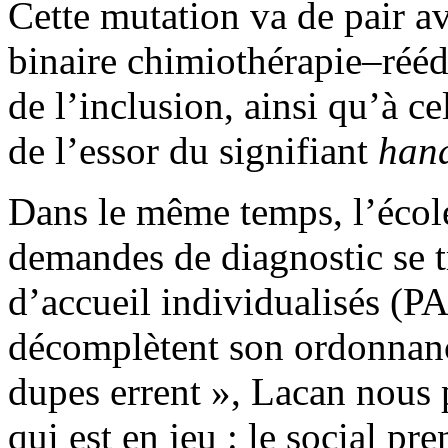
Cette mutation va de pair av
binaire chimiothérapie–réé
de l’inclusion,
ainsi qu’
à ce
de l’essor du signifiant
han
Dans le même temps, l’écol
demandes de diagnostic se t
d’accueil individualisés (
d
é
compl
ètent son
ordonnanc
dupes errent », Lacan nous 
qui est en jeu :
le social pr