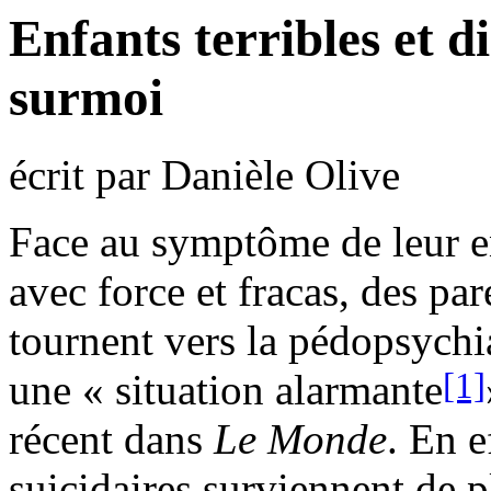
Enfants terribles et d
surmoi
écrit par Danièle Olive
Face au symptôme de leur en
avec force et fracas, des par
tournent vers la pédopsychia
[1]
une « situation alarmante
récent dans
Le Monde
.
En ef
suicidaires surviennent de 