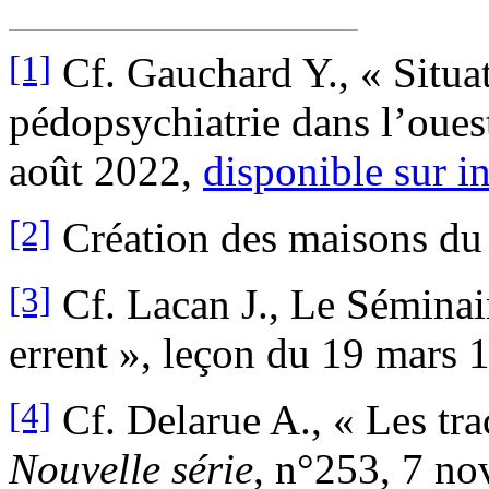
[1]
Cf. Gauchard Y., « Situat
pédopsychiatrie dans l’oues
août 2022,
disponible sur in
[2]
Création des maisons d
[3]
Cf. Lacan J., Le Séminair
errent », leçon du 19 mars 1
[4]
Cf. Delarue A., « Les tra
Nouvelle série
, n°253, 7 no