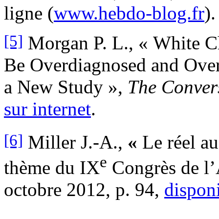
ligne (
www.hebdo-blog.fr
).
[5]
Morgan P. L., « White Ch
Be Overdiagnosed and Over
a New Study »,
The Conver
sur internet
.
[6]
Miller J.-A.,
«
Le réel a
e
thème du IX
Congrès de l
octobre 2012, p. 94,
disponi