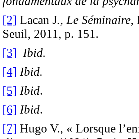
fondamentaux de la psycha
[2]
Lacan J
., Le Séminaire
,
Seuil, 2011, p. 151.
[3]
Ibid.
[4]
Ibid.
[5]
Ibid
.
[6]
Ibid
.
[7]
Hugo V., « Lorsque l’enf