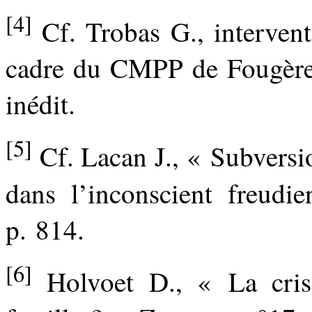
[4]
Cf. Trobas G., intervent
cadre du CMPP de Fougères
inédit.
[5]
Cf. Lacan J., « Subversio
dans l’inconscient freudi
p. 814.
[6]
Holvoet D., « La crise