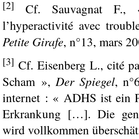
[2]
Cf. Sauvagnat F., «
l’hyperactivité avec troubl
Petite Girafe
, n°13, mars 20
[3]
Cf. Eisenberg L., cité p
Der Spiegel
Scham »,
, n°
internet : « ADHS ist ein P
Erkrankung […]. Die gen
wird vollkommen überschät