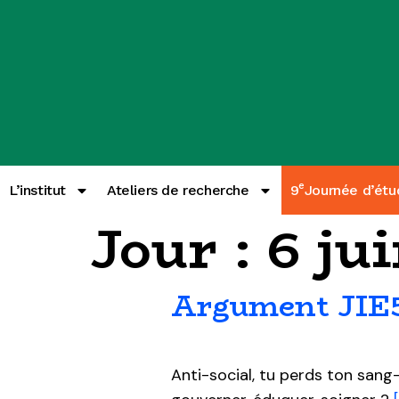
e
L’institut
Ateliers de recherche
9
Journée d’étu
Jour :
6 ju
Argument JIE
Anti-social, tu perds ton sang-