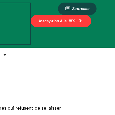
Zapresse
Inscription à la JIE9
E
res qui refusent de se laisser