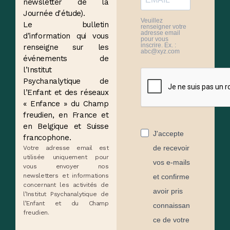
newsletter de la
Journée d'étude).
Veuillez
Le bulletin
renseigner votre
adresse email
d’information qui vous
pour vous
inscrire. Ex. :
renseigne sur les
abc@xyz.com
événements de
l’Institut
Psychanalytique de
l’Enfant et des réseaux
« Enfance » du Champ
freudien, en France et
en Belgique et Suisse
J'accepte
francophone.
de recevoir
Votre adresse email est
utilisée uniquement pour
vos e-mails
vous envoyer nos
newsletters et informations
et confirme
concernant les activités de
avoir pris
l’Institut Psychanalytique de
l’Enfant et du Champ
connaissan
freudien.
ce de votre