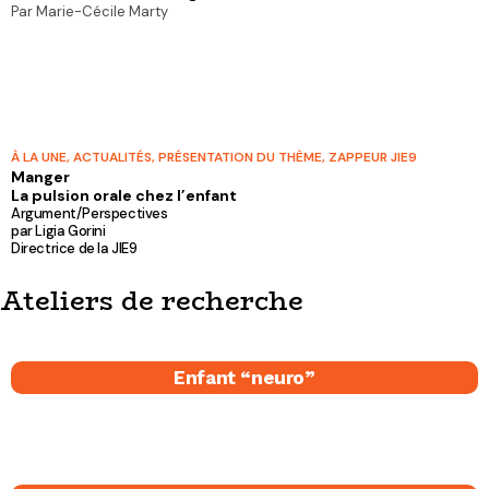
Par Marie-Cécile Marty
À LA UNE
,
ACTUALITÉS
,
PRÉSENTATION DU THÈME
,
ZAPPEUR JIE9
Manger
La pulsion orale chez l’enfant
Argument/Perspectives
par Ligia Gorini
Directrice de la JIE9
Ateliers de recherche
Enfant “neuro”