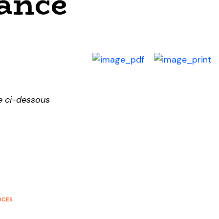
fance
ge ci-dessous
OCES