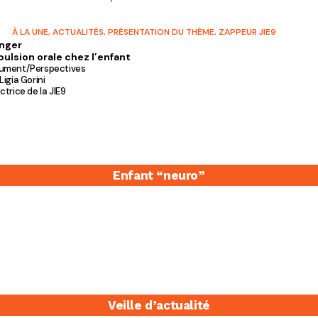
À LA UNE
,
ACTUALITÉS
,
PRÉSENTATION DU THÈME
,
ZAPPEUR JIE9
nger
pulsion orale chez l’enfant
ument/Perspectives
Ligia Gorini
ctrice de la JIE9
Enfant “neuro”
Veille d’actualité