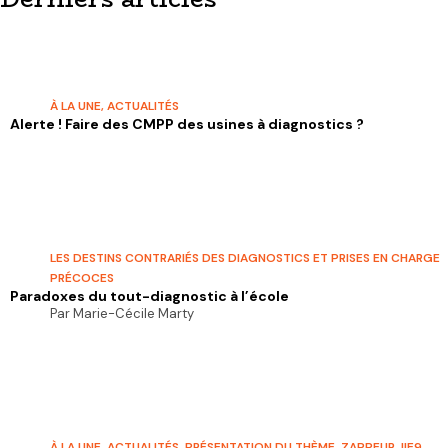
À LA UNE
,
ACTUALITÉS
Alerte ! Faire des CMPP des usines à diagnostics ?
LES DESTINS CONTRARIÉS DES DIAGNOSTICS ET PRISES EN CHARGE
PRÉCOCES
Paradoxes du tout-diagnostic à l’école
Par Marie-Cécile Marty
À LA UNE
,
ACTUALITÉS
,
PRÉSENTATION DU THÈME
,
ZAPPEUR JIE9