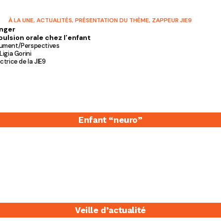
À LA UNE
,
ACTUALITÉS
,
PRÉSENTATION DU THÈME
,
ZAPPEUR JIE9
nger
pulsion orale chez l’enfant
ument/Perspectives
Ligia Gorini
ctrice de la JIE9
Enfant “neuro”
Veille d’actualité