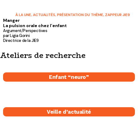
À LA UNE
,
ACTUALITÉS
,
PRÉSENTATION DU THÈME
,
ZAPPEUR JIE9
Manger
La pulsion orale chez l’enfant
Argument/Perspectives
par Ligia Gorini
Directrice de la JIE9
Ateliers de recherche
Enfant “neuro”
Veille d’actualité