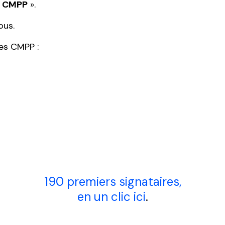
n CMPP
».
ous.
les CMPP :
190 premiers signataires,
en un clic ici
.