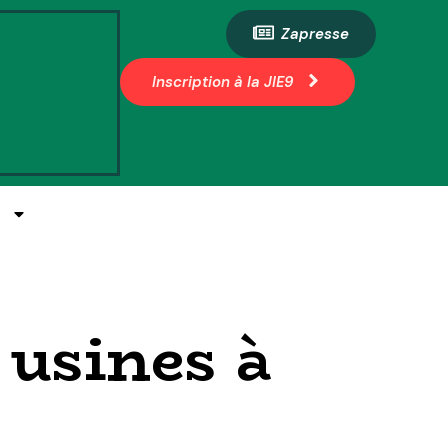
Zapresse
Inscription à la JIE9
E
 usines à