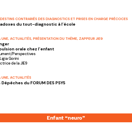
 DESTINS CONTRARIÉS DES DIAGNOSTICS ET PRISES EN CHARGE PRÉCOCES
adoxes du tout-diagnostic à l’école
A UNE
,
ACTUALITÉS
,
PRÉSENTATION DU THÈME
,
ZAPPEUR JIE9
nger
pulsion orale chez l’enfant
ument/Perspectives
Ligia Gorini
ctrice de la JIE9
A UNE
,
ACTUALITÉS
s Dépêches du FORUM DES PSYS
Enfant “neuro”