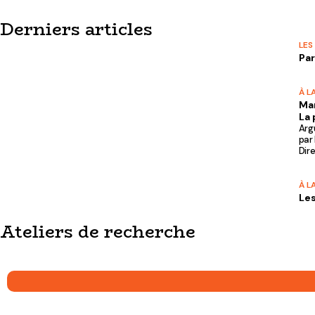
Derniers articles
LES
Par
À L
Ma
La 
Arg
par 
Dire
À L
Le
Ateliers de recherche