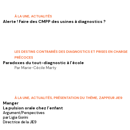
À LA UNE
,
ACTUALITÉS
Alerte ! Faire des CMPP des usines à diagnostics ?
LES DESTINS CONTRARIÉS DES DIAGNOSTICS ET PRISES EN CHARGE
PRÉCOCES
Paradoxes du tout-diagnostic à l’école
Par Marie-Cécile Marty
À LA UNE
,
ACTUALITÉS
,
PRÉSENTATION DU THÈME
,
ZAPPEUR JIE9
Manger
La pulsion orale chez l’enfant
Argument/Perspectives
par Ligia Gorini
Directrice de la JIE9