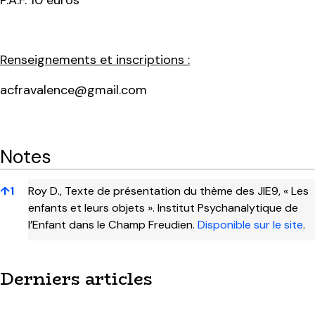
P.A.F. 10 euros
Renseignements et inscriptions :
acfravalence@gmail.com
Notes
Notes
↑
1
Roy D., Texte de présentation du thème des JIE9, « Les
enfants et leurs objets ».
Institut Psychanalytique de
l’Enfant dans le Champ Freudien.
Disponible sur le site
.
Derniers articles