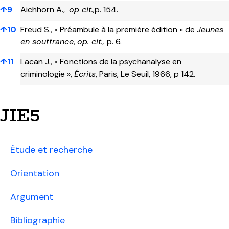
↑
9
Aichhorn A.,
op cit.,
p. 154.
↑
10
Freud S., « Préambule à la première édition » de
Jeunes
en souffrance
,
op. cit.,
p. 6.
↑
11
Lacan J., « Fonctions de la psychanalyse en
criminologie »,
Écrits
, Paris, Le Seuil, 1966, p 142.
JIE5
Étude et recherche
Orientation
Argument
Bibliographie