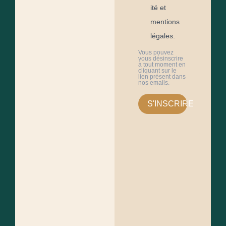
ité et
mentions
légales.
Vous pouvez
vous désinscrire
à tout moment en
cliquant sur le
lien présent dans
nos emails.
S'INSCRIRE