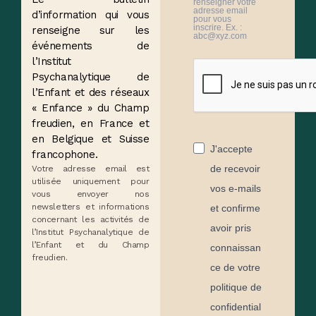
renseigner votre
adresse email
d’information qui vous
pour vous
inscrire. Ex. :
renseigne sur les
abc@xyz.com
événements de
l’Institut
Psychanalytique de
l’Enfant et des réseaux
« Enfance » du Champ
freudien, en France et
en Belgique et Suisse
J'accepte
francophone.
de recevoir
Votre adresse email est
utilisée uniquement pour
vos e-mails
vous envoyer nos
newsletters et informations
et confirme
concernant les activités de
avoir pris
l’Institut Psychanalytique de
l’Enfant et du Champ
connaissan
freudien.
ce de votre
politique de
confidential