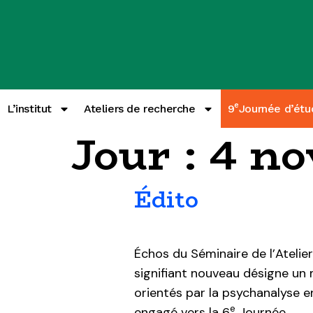
e
L’institut
Ateliers de recherche
9
Journée d’étu
Jour :
4 n
Édito
Échos du Séminaire de l’Atelie
signifiant nouveau désigne un
orientés par la psychanalyse e
e
engagé vers la 6
Journée …