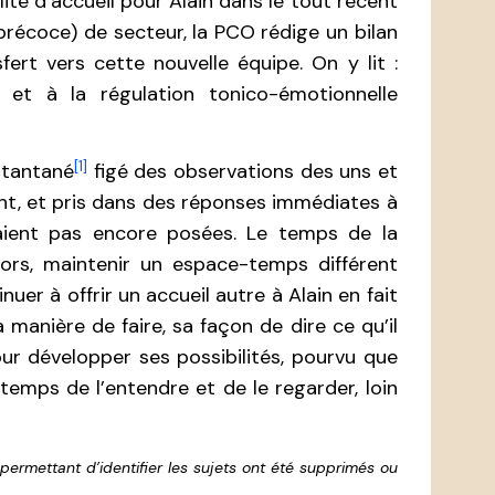
lité d’accueil pour Alain dans le tout récent
récoce) de secteur, la PCO rédige un bilan
ert vers cette nouvelle équipe. On y lit :
 et à la régulation tonico-émotionnelle
[1]
nstantané
figé des observations des uns et
ant, et pris dans des réponses immédiates à
aient pas encore posées. Le temps de la
Alors, maintenir un espace-temps différent
uer à offrir un accueil autre à Alain en fait
a manière de faire, sa façon de dire ce qu’il
our développer ses possibilités, pourvu que
temps de l’entendre et de le regarder, loin
 permettant d’identifier les sujets ont été supprimés ou