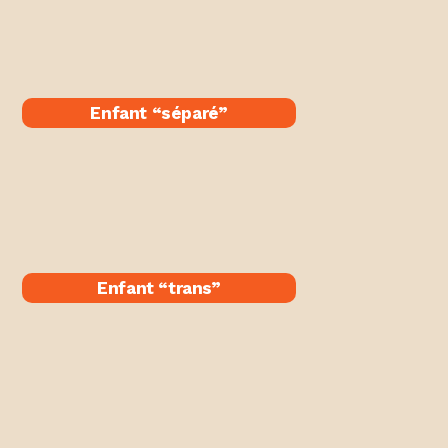
Enfant “séparé​”
Enfant “trans”