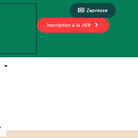
Zapresse
Inscription à la JIE9
E
”