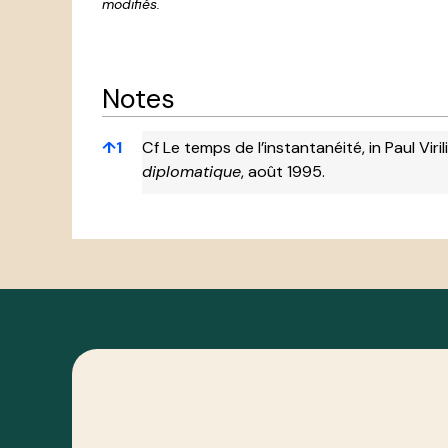
modifiés.
Notes
Notes
↑
1
Cf Le temps de l’instantanéité, in Paul Viri
diplomatique
, août 1995.