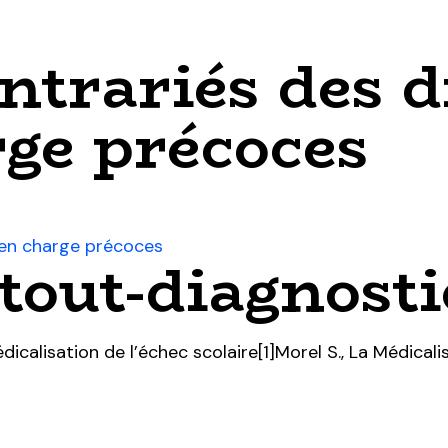
ntrariés des d
rge précoces
s en charge précoces
out-diagnostic
calisation de l’échec scolaire[1]Morel S., La Médicalisa