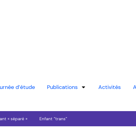
urnée d’étude
Publications
Activités
A
ant « séparé »
Enfant “trans”