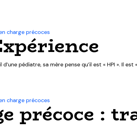
s en charge précoces
xpérience
 d’une pédiatre, sa mère pense qu’il est « HPI ». Il est «
s en charge précoces
ge précoce : t