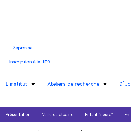
Zapresse
Inscription à la JIE9
e
L’institut
Ateliers de recherche
9
Jo
Présentation
Veille d’actualité
Enfant “neuro”
Enf