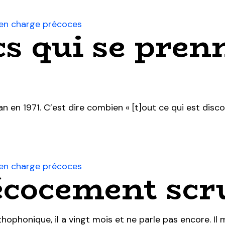
s en charge précoces
cs qui se pren
an en 1971. C’est dire combien « [t]out ce qui est disc
s en charge précoces
écocement scr
ophonique, il a vingt mois et ne parle pas encore. Il 