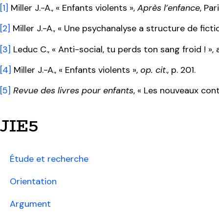
[1]
Miller J.-A., « Enfants violents »,
Après l’enfance
, Par
[2]
Miller J.-A., « Une psychanalyse a structure de ficti
[3]
Leduc C., « Anti-social, tu perds ton sang froid ! »
[4]
Miller J.-A., « Enfants violents »,
op. cit
., p. 201.
[5]
Revue des livres pour enfants
, « Les nouveaux cont
JIE5
Étude et recherche
Orientation
Argument