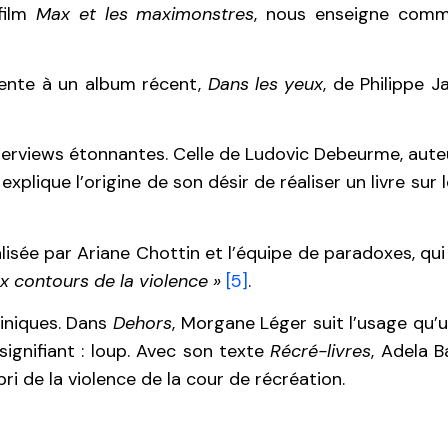
 film
Max et les maximonstres
, nous enseigne comm
rente à un album récent,
Dans les yeux
, de Philippe J
terviews étonnantes. Celle de Ludovic Debeurme, aute
explique l’origine de son désir de réaliser un livre su
éalisée par Ariane Chottin et l’équipe de paradoxes, q
 contours de la violence »
[5]
.
liniques. Dans
Dehors
, Morgane Léger suit l’usage qu’
 signifiant : loup. Avec son texte
Récré-livres
, Adela 
ri de la violence de la cour de récréation.