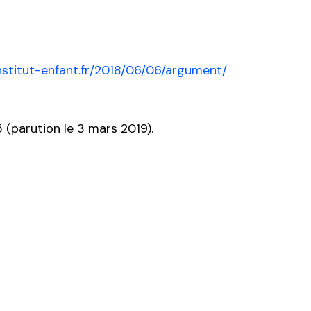
nstitut​-enfant​.fr/​2​0​1​8​/​0​6​/​0​6​/​a​r​g​u​m​e​nt/
5 (parution le 3 mars 2019).