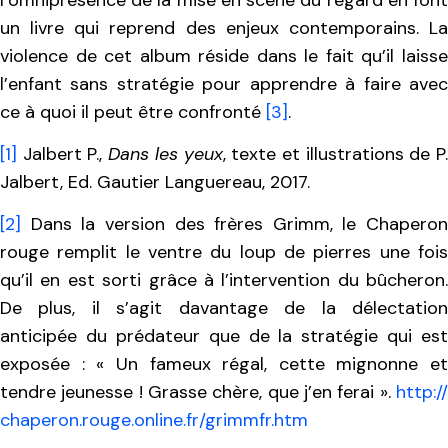
un livre qui reprend des enjeux contemporains. La
violence de cet album réside dans le fait qu’il laisse
l’enfant sans stratégie pour apprendre à faire avec
ce à quoi il peut être confronté
[3]
.
[1]
Jalbert P.,
Dans les yeux
, texte et illustrations de P
Jalbert, Ed. Gautier Languereau, 2017.
[2]
Dans la version des frères Grimm, le Chaperon
rouge remplit le ventre du loup de pierres une fois
qu’il en est sorti grâce à l’intervention du bûcheron.
De plus, il s’agit davantage de la délectation
anticipée du prédateur que de la stratégie qui est
exposée : « Un fameux régal, cette mignonne et
tendre jeunesse ! Grasse chère, que j’en ferai ».
http://​
chaperon​.rouge​.online​.fr/​g​r​i​m​m​f​r​.​htm