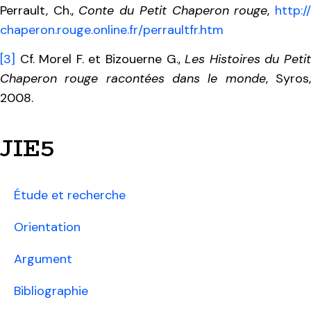
Perrault, Ch.,
Conte du Petit Chaperon rouge
,
http://
chaperon​.rouge​.online​.fr/​p​e​r​r​a​u​l​t​f​r​.​htm
[3]
Cf. Morel F. et Bizouerne G.,
Les Histoires du Peti
Chaperon rouge racontées dans le monde
, Syros
2008.
JIE5
Étude et recherche
Orientation
Argument
Bibliographie