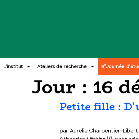
e
L’institut
Ateliers de recherche
9
Journée d’étu
Jour :
16 d
Petite fille : D
par Aurélie Charpentier-Liber