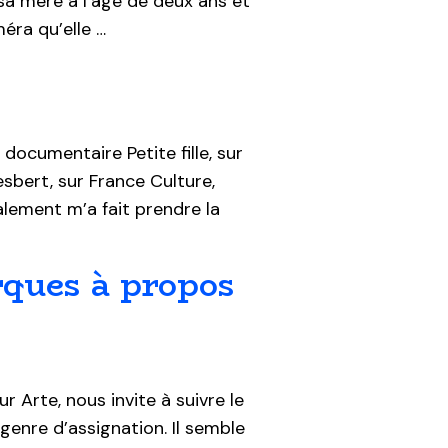
 sa mère à l’âge de deux ans et
méra qu’elle …
ocumentaire Petite fille, sur
Gesbert, sur France Culture,
alement m’a fait prendre la
rques à propos
r Arte, nous invite à suivre le
 genre d’assignation. Il semble