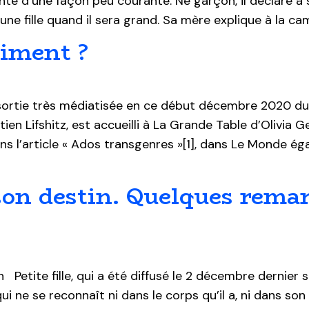
rienté d’une façon peu courante. Né garçon, il déclare à
 une fille quand il sera grand. Sa mère explique à la ca
aiment ?
ortie très médiatisée en ce début décembre 2020 du d
tien Lifshitz, est accueilli à La Grande Table d’Olivia 
ns l’article « Ados transgenres »[1], dans Le Monde ég
son destin. Quelques rema
etite fille, qui a été diffusé le 2 décembre dernier su
i ne se reconnaît ni dans le corps qu’il a, ni dans son