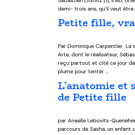
Sébastien Lifshitz [1], s’est o
demi- trois ans, qu’il veut être
Petite fille, vr
Par Dominique Carpentier La s
Arte, dont le réalisateur, Sébas
reçu partout et cité ce jour da
plume pour tenter …
L’anatomie et 
de Petite fille
par Anaëlle Lebovits-Quenehen P
parcours de Sasha, un enfant qu