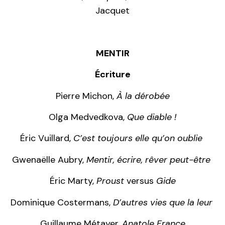
Jacquet
MENTIR
É
criture
Pierre Michon,
À la dérobée
Olga Medvedkova,
Que diable !
Éric Vuillard,
C’est toujours elle qu’on oublie
Gwenaëlle Aubry,
Mentir, écrire, rêver peut-être
Éric Marty,
Proust
versus
Gide
Dominique Costermans,
D’autres vies que la leur
Guillaume Métayer,
Anatole France