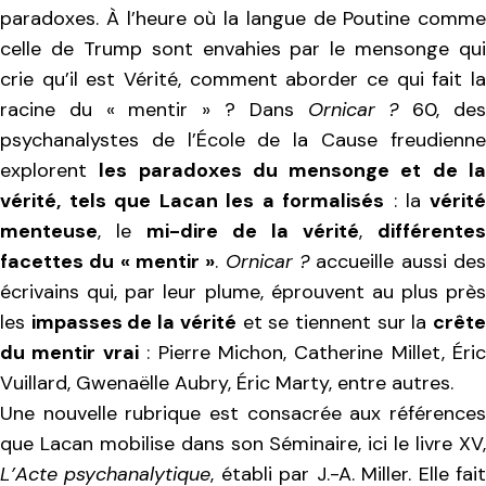
paradoxes. À l’heure où la langue de Poutine comme
celle de Trump sont envahies par le mensonge qui
crie qu’il est Vérité, comment aborder ce qui fait la
racine du « mentir » ? Dans
Ornicar ?
60, de
psychanalystes de l’École de la Cause freudienne
explorent
les paradoxes du mensonge et de l
vérité, tels que Lacan les a formalisés
: la
vérit
menteuse
, le
mi-dire de la vérité
,
différentes
facettes du « mentir »
.
Ornicar ?
accueille aussi de
écrivains qui, par leur plume, éprouvent au plus près
les
impasses de la vérité
et se tiennent sur la
crêt
du mentir vrai
: Pierre Michon, Catherine Millet, Éric
Vuillard, Gwenaëlle Aubry, Éric Marty, entre autres.
Une nouvelle rubrique est consacrée aux références
que Lacan mobilise dans son Séminaire, ici le livre XV,
L’Acte psychanalytique
, établi par J.-A. Miller. Elle fai