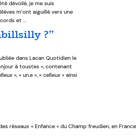
té dévoilé, je me suis
lèves m’ont aiguillé vers une
ccords et …
illsilly ?”
ubliée dans Lacan Quotidien le
onjour à toustes », contenant
eux », « un.e », « celleux » ainsi
t des réseaux « Enfance » du Champ freudien, en France