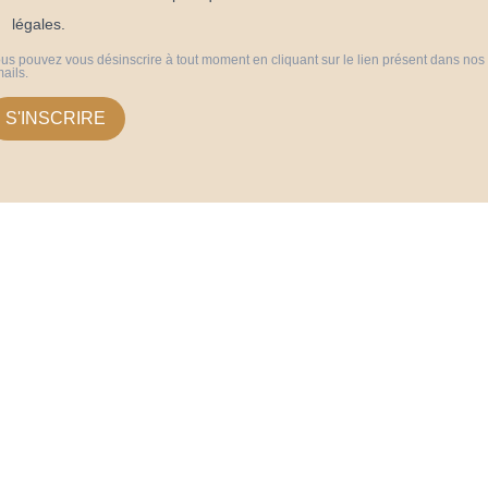
légales.
us pouvez vous désinscrire à tout moment en cliquant sur le lien présent dans nos
ails.
S'INSCRIRE