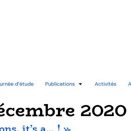
urnée d’étude
Publications
Activités
A
écembre 2020
ns, it’s a… ! »