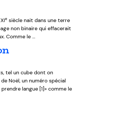
e
XXI
siècle nait dans une terre
gage non binaire qui effacerait
aux. Comme le …
on
ts, tel un cube dont on
e de Noël, un numéro spécial
à « prendre langue [1]» comme le