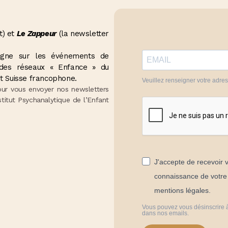
t) et
Le Zappeur
(la newsletter
seigne sur les événements de
t des réseaux « Enfance » du
t Suisse francophone.
Veuillez renseigner votre adre
our vous envoyer nos newsletters
stitut Psychanalytique de l’Enfant
J'accepte de recevoir v
connaissance de votre p
mentions légales.
Vous pouvez vous désinscrire à
dans nos emails.