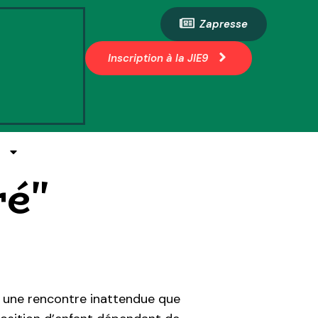
Zapresse
Inscription à la JIE9
E
ré"
 une rencontre inattendue que