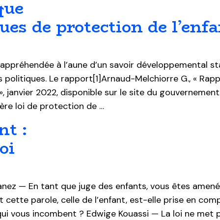
que
ues de protection de l’enf
 appréhendée à l’aune d’un savoir développemental st
s politiques. Le rapport[1]Arnaud-Melchiorre G., « Rap
», janvier 2022, disponible sur le site du gouvernemen
ière loi de protection de …
nt :
oi
uanez — En tant que juge des enfants, vous êtes amen
cette parole, celle de l’enfant, est-elle prise en com
qui vous incombent ? Edwige Kouassi — La loi ne met 