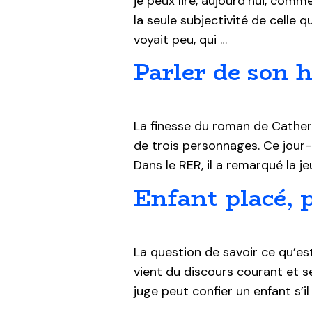
je peux lire, aujourd’hui, com
la seule subjectivité de celle 
voyait peu, qui …
Parler de son h
La finesse du roman de Catherin
de trois personnages. Ce jour-là
Dans le RER, il a remarqué la j
Enfant placé, 
La question de savoir ce qu’est
vient du discours courant et se
juge peut confier un enfant s’i