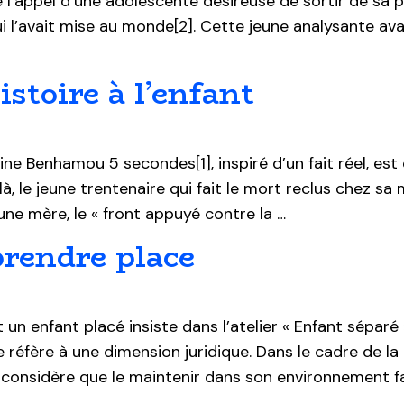
me l’appel d’une adolescente désireuse de sortir de sa
qui l’avait mise au monde[2]. Cette jeune analysante av
istoire à l’enfant
e Benhamou 5 secondes[1], inspiré d’un fait réel, est d
, le jeune trentenaire qui fait le mort reclus chez sa m
eune mère, le « front appuyé contre la …
prendre place
 un enfant placé insiste dans l’atelier « Enfant séparé
 réfère à une dimension juridique. Dans le cadre de la
l considère que le maintenir dans son environnement fa