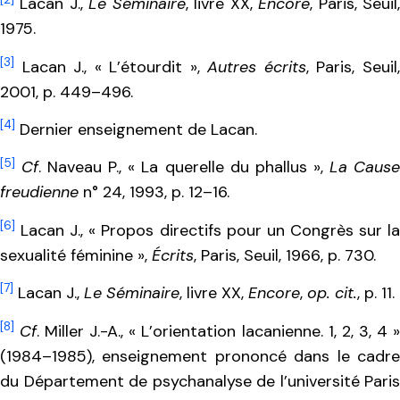
Lacan J.,
Le Séminaire
, livre XX,
Encore
, Paris, Seuil
1975.
[3]
Lacan J., « L’étourdit »,
Autres écrits
, Paris, Seuil
2001, p. 449–496.
[4]
Dernier enseignement de Lacan.
[5]
Cf
. Naveau P., « La querelle du phallus »,
La Caus
freudienne
n° 24, 1993, p. 12–16.
[6]
Lacan J., « Propos directifs pour un Congrès sur la
sexualité féminine »,
Écrits
, Paris, Seuil, 1966, p. 730.
[7]
Lacan J.,
Le Séminaire
, livre XX,
Encore
,
op. cit.
, p. 11.
[8]
Cf
. Miller J.-A., « L’orientation lacanienne. 1, 2, 3, 4 
(1984–1985), enseignement prononcé dans le cadre
du Département de psychanalyse de l’université Paris