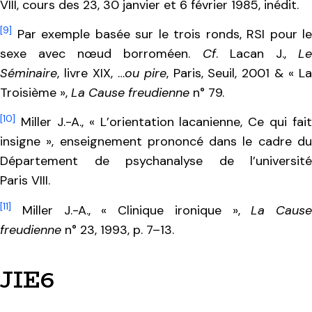
VIII, cours des 23, 30 janvier et 6 février 1985, inédit.
[9]
Par exemple basée sur le trois ronds, RSI pour le
sexe avec nœud borroméen.
Cf
. Lacan J.,
L
Séminaire
, livre XIX, …
ou pire
, Paris, Seuil, 2001 & « L
Troisième »,
La Cause freudienne
n° 79.
[10]
Miller J.-A., « L’orientation lacanienne, Ce qui fait
insigne », enseignement prononcé dans le cadre du
Département de psychanalyse de l’université
Paris VIII.
[11]
Miller J.-A., « Clinique ironique »,
La Cause
freudienne
n° 23, 1993, p. 7–13.
JIE6