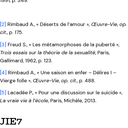
1991, p. 349.
[2]
Rimbaud A., « Déserts de l’amour »,
Œuvre-Vie
,
op.
cit
., p. 175.
[3]
Freud S., « Les métamorphoses de la puberté »,
Trois essais sur la théorie
de la
sexualité
, Paris,
Gallimard, 1962, p. 123.
[4]
Rimbaud A., « Une saison en enfer – Délires I –
Vierge folle »,
Œuvre-Vie
,
op. cit
., p. 488.
[5]
Lacadée P., « Pour une discussion sur le suicide »,
La vraie vie à l’école
, Paris, Michèle, 2013.
JIE7