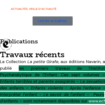
ACTUALITÉS
,
VEILLE D’ACTUALITÉ
Le magazine Forum des psys : Les ingénieurs du mental
Lire les actualités
Publications
Travaux récents
La Collection
La petite Girafe
, aux éditions Navarin, a
publié
les premiers travaux de l’Institu
Psychanalytique de l’Enfant. Ces sept volumes –
Enfants terribles et parents exaspérés
–
La sexuatio
des enfant
s –
Enfants violents
-
Après l’enfance
-
Interpréter l’enfant
-
Le savoir de l’enfant
–
Peurs
d’enfants
– sont notamment disponibles sur
www​.ecf​